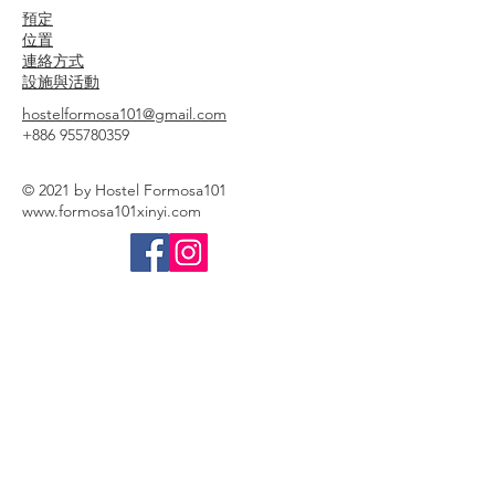
預定
位置
連絡方式
設施與活動
hostelformosa101@gmail.com
+886 955780359
© 2021 by Hostel Formosa101
www.formosa101xinyi.com