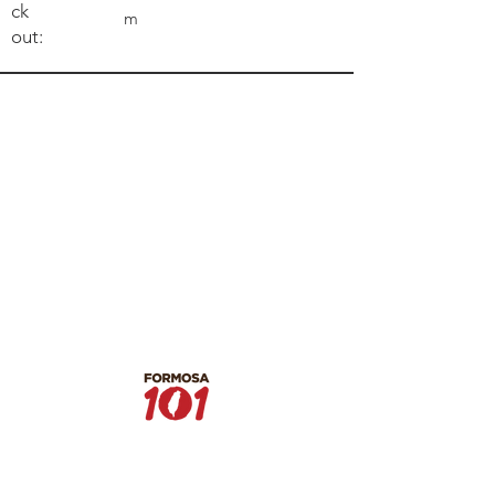
ck
m
out: