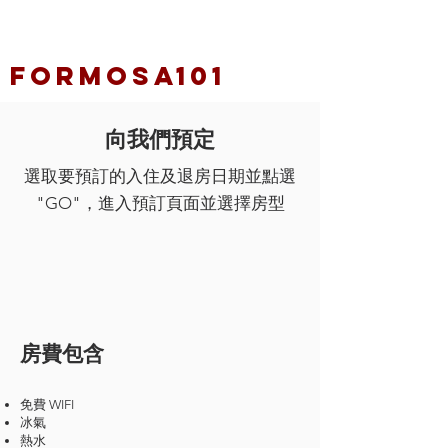
FORMOSA101
向我們預定
選取要預訂的入住及退房日期並點選
"GO"，進入預訂頁面並選擇房型
房費包含
免費 WIFI
冰氣
熱水